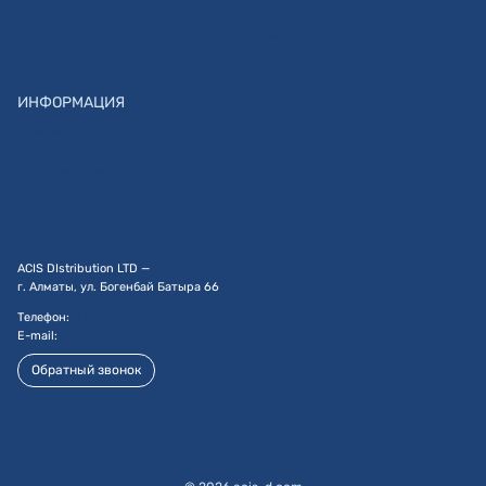
FUJIFILM DI
SAVAGE
Instax
SmallRig
ИНФОРМАЦИЯ
Главная
Контакты
Сервисный центр
Blog
ACIS DIstribution LTD —
г. Алматы, ул. Богенбай Батыра 66
Телефон:
8 707 771 13 79
E-mail:
info@acis-d.com
Обратный звонок