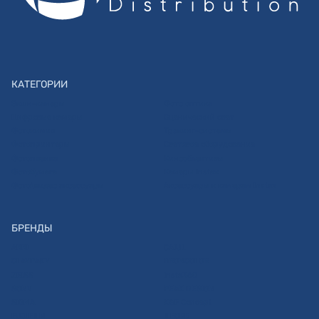
КАТЕГОРИИ
Экшн-камеры
Фото оптика
Цифровые камеры
Сценический свет
Фотохимия
Трэкинг-системы
Фотопринтеры
Световое оборудование
Фотопленка
Кинообъективы
Фотобумага
Камеры Instax
Фото\видео аксессуары
Аксессуары к камерам Instax
БРЕНДЫ
ARRI
CAIUL
CLAYPAKY
BRONCOLOR
ZEISS
Insta360
SONY
PEAK DESIGN
SIGMA
K&F Concept
FUJIFILM
ILFORD