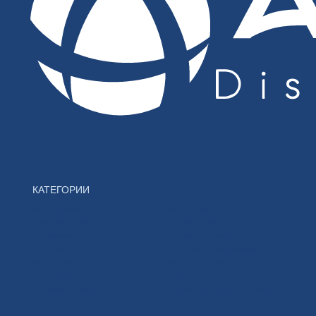
КАТЕГОРИИ
Экшн-камеры
Фото оптика
Цифровые камеры
Сценический свет
Фотохимия
Трэкинг-системы
Фотопринтеры
Световое оборудование
Фотопленка
Кинообъективы
Фотобумага
Камеры Instax
Фото\видео аксессуары
Аксессуары к камерам Instax