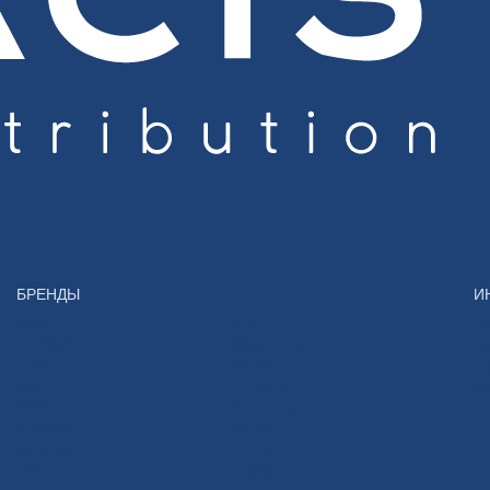
БРЕНДЫ
И
ARRI
CAIUL
Гл
CLAYPAKY
BRONCOLOR
Ко
ZEISS
Insta360
Се
SONY
PEAK DESIGN
Bl
SIGMA
K&F Concept
FUJIFILM
ILFORD
FUJIFILM DI
SAVAGE
Instax
SmallRig