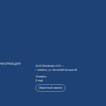
НФОРМАЦИЯ
ACIS DIstribution LTD —
г. Алматы, ул. Богенбай Батыра 66
авная
нтакты
Телефон:
8 707 771 13 79
рвисный центр
E-mail:
info@acis-d.com
og
Обратный звонок