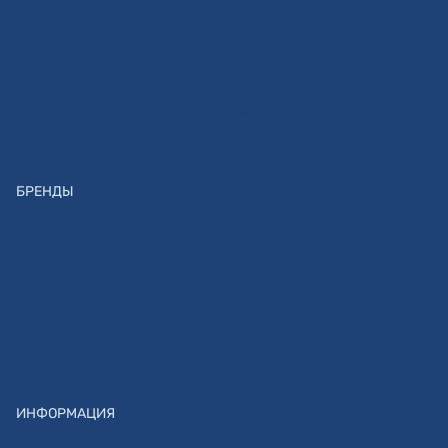
Экшн-камеры
Фото оптика
Цифровые камеры
Сценический свет
Фотохимия
Трэкинг-системы
Фотопринтеры
Световое оборудование
Фотопленка
Кинообъективы
Фотобумага
Камеры Instax
Фото\видео аксессуары
Аксессуары к камерам Instax
БРЕНДЫ
ARRI
CAIUL
CLAYPAKY
BRONCOLOR
ZEISS
Insta360
SONY
PEAK DESIGN
SIGMA
K&F Concept
FUJIFILM
ILFORD
FUJIFILM DI
SAVAGE
Instax
SmallRig
ИНФОРМАЦИЯ
Главная